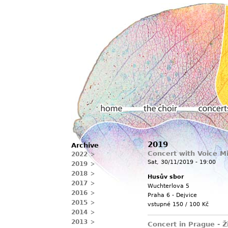
Main menu
2019
Archive
Home
The choir
Concerts
Concert with Voice 
2022
Sat, 30/11/2019 - 19:00
2019
2018
Husův sbor
2017
Wuchterlova 5
2016
Praha 6 - Dejvice
2015
vstupné 150 / 100 Kč
2014
2013
Concert in Prague - Ž