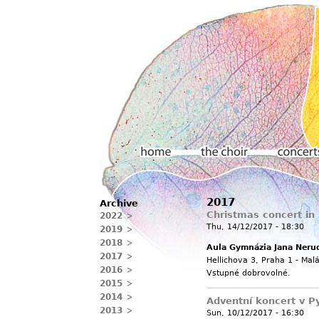
Main menu
2017
Archive
Home
The choir
Concerts
Christmas concert in
2022
Thu, 14/12/2017 - 18:30
2019
2018
Aula Gymnázia Jana Neru
2017
Hellichova 3, Praha 1 - Mal
2016
Vstupné dobrovolné.
2015
2014
Adventní koncert v Py
2013
Sun, 10/12/2017 - 16:30