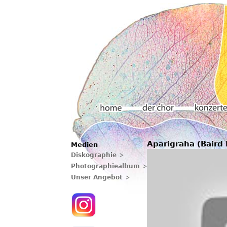
Hauptmenü
Aparigraha (Baird
Medien
Home
Der chor
Konzerte
Diskographie
Photographiealbum
Unser Angebot