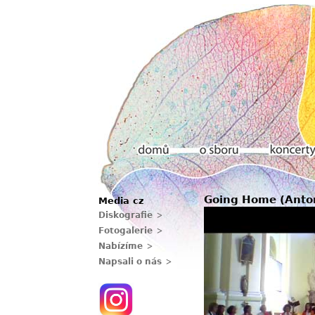
Hlavní menu
Going Home (Anto
Media cz
Domů
O sboru
Koncerty
Diskografie
Fotogalerie
Nabízíme
Napsali o nás