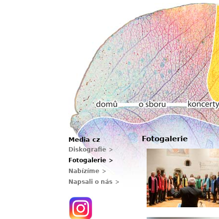
Hlavní menu
Fotogalerie
Media cz
Domů
O sboru
Koncerty
Diskografie
Fotogalerie
Nabízíme
Napsali o nás