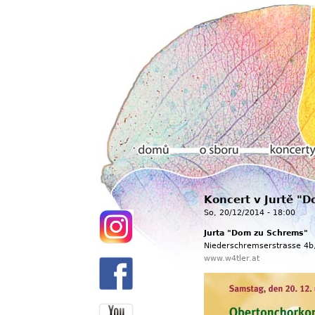
Hlavní menu
Koncert v Jurtě "
Domů
O sboru
Koncerty
So, 20/12/2014 - 18:00
Jurta "Dom zu Schrems"
Niederschremserstrasse 4b
www.w4tler.at