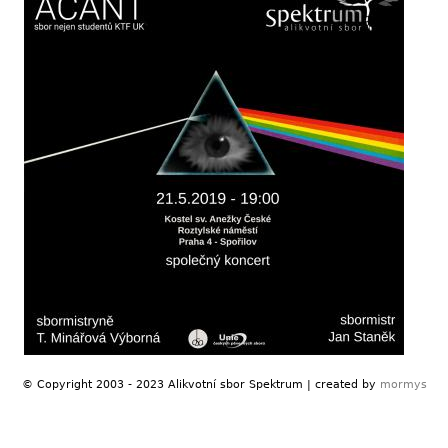
© Copyright 2003 - 2023 Alikvotní sbor Spektrum | created by
mormys