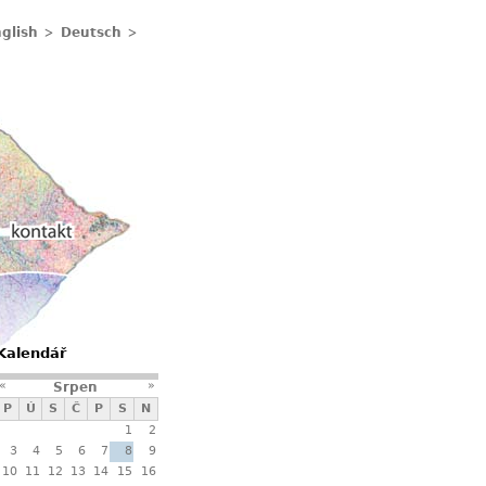
glish
Deutsch
Kontakty
Kalendář
«
»
Srpen
P
Ú
S
Č
P
S
N
1
2
3
4
5
6
7
8
9
10
11
12
13
14
15
16