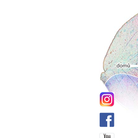
Hlavní men
Domů