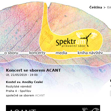
Čeština
En
u
Koncert se sborem ACANT
O sboru
Koncerty
Media
Kniha návštěv
Út, 21/05/2019 - 19:00
Kostel sv. Anežky České
Roztylské náměstí
Praha 4 - Spořilov
společně se sborem
ACANT