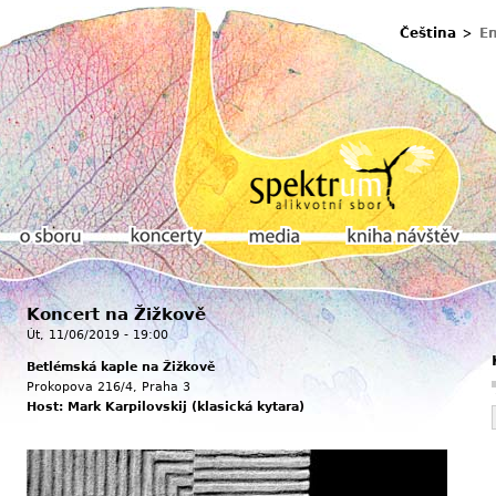
Čeština
En
u
Koncert na Žižkově
O sboru
Koncerty
Media
Kniha návštěv
Út, 11/06/2019 - 19:00
Betlémská kaple na Žižkově
Prokopova 216/4, Praha 3
Host: Mark Karpilovskij (klasická kytara)