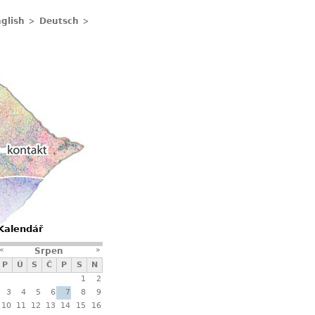
glish
Deutsch
Kontakty
Kalendář
«
»
Srpen
P
Ú
S
Č
P
S
N
1
2
3
4
5
6
7
8
9
10
11
12
13
14
15
16