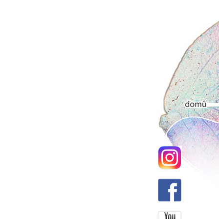
Hlavní men
Domů