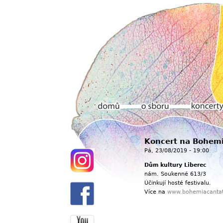
Hlavní menu
Koncert na Bohemi
Domů
O sboru
Koncerty
Pá, 23/08/2019 - 19:00
Dům kultury Liberec
nám. Soukenné 613/3
Účinkují hosté festivalu.
Více na
www.bohemiacantat