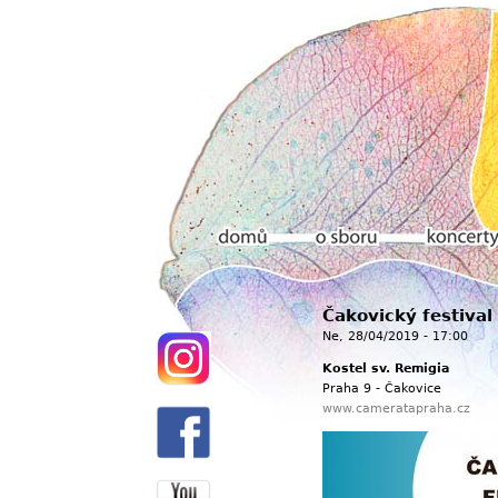
Hlavní menu
Čakovický festiva
Domů
O sboru
Koncerty
Ne, 28/04/2019 - 17:00
Kostel sv. Remigia
Praha 9 - Čakovice
www.cameratapraha.cz