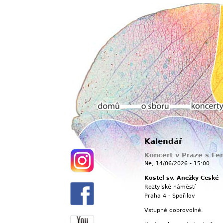
Hlavní menu
Kalendář
Domů
O sboru
Koncerty
Koncert v Praze s F
Ne, 14/06/2026 - 15:00
Kostel sv. Anežky České
Roztylské náměstí
Praha 4 - Spořilov
Vstupné dobrovolné.